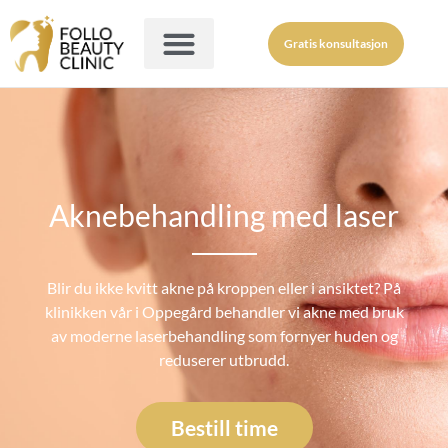
Gratis konsultasjon
Aknebehandling med laser
Blir du ikke kvitt akne på kroppen eller i ansiktet?
På
klinikken vår i Oppegård behandler vi
akne med bruk
av moderne laserbehandling som fornyer huden og
reduserer utbrudd.
Bestill time