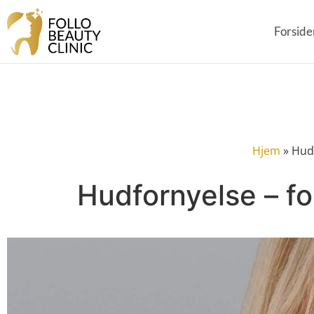
Forside
Hjem
»
Hudf
Hudfornyelse – f