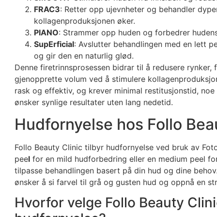
FRAC3
: Retter opp ujevnheter og behandler dype
kollagenproduksjonen øker.
PIANO
: Strammer opp huden og forbedrer hudens f
SupErficial
: Avslutter behandlingen med en lett p
og gir den en naturlig glød.
Denne firetrinnsprosessen bidrar til å redusere rynker,
gjenopprette volum ved å stimulere kollagenproduksjo
rask og effektiv, og krever minimal restitusjonstid, no
ønsker synlige resultater uten lang nedetid.
Hudfornyelse hos Follo Beau
Follo Beauty Clinic tilbyr hudfornyelse ved bruk av Fot
pee
l
for en mild hudforbedring eller en medium peel for
tilpasse behandlingen basert på din hud og dine behov.
ønsker å si farvel til grå og gusten hud og oppnå en st
Hvorfor velge Follo Beauty Clini