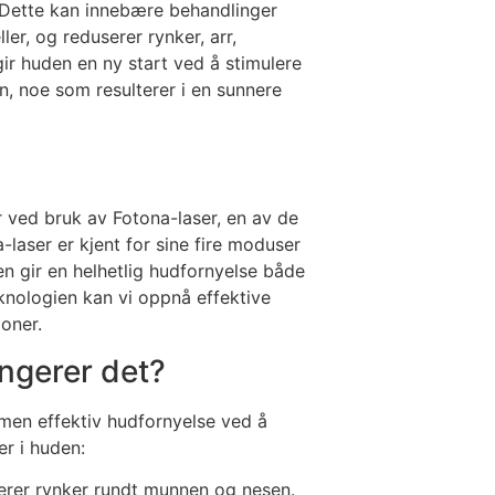
. Dette kan innebære behandlinger
er, og reduserer rynker, arr,
r huden en ny start ved å stimulere
en, noe som resulterer i en sunnere
r ved bruk av Fotona-laser, en av de
laser er kjent for sine fire moduser
gir en helhetlig hudfornyelse både
knologien kan vi oppnå effektive
joner.
ngerer det?
men effektiv hudfornyelse ved å
r i huden:
serer rynker rundt munnen og nesen.