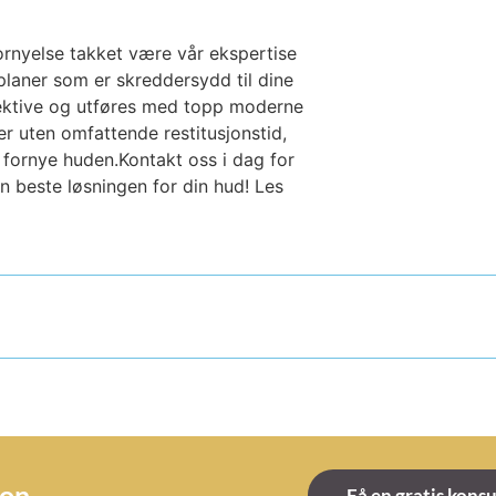
fornyelse takket være vår ekspertise
planer som er skreddersydd til dine
ffektive og utføres med topp moderne
er uten omfattende restitusjonstid,
 fornye huden.Kontakt oss i dag for
en beste løsningen for din hud! Les
jon
Få en gratis kons