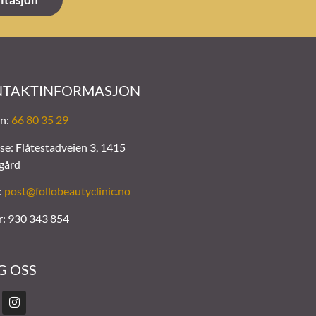
TAKTINFORMASJON
on:
66 80 35 29
se: Flåtestadveien 3, 1415
gård
:
post@follobeautyclinic.no
r: 930 343 854
G OSS