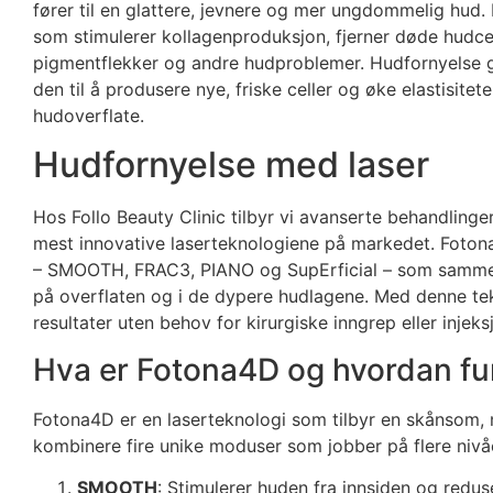
fører til en glattere, jevnere og mer ungdommelig hud
som stimulerer kollagenproduksjon, fjerner døde hudcell
pigmentflekker og andre hudproblemer. Hudfornyelse gi
den til å produsere nye, friske celler og øke elastisitet
hudoverflate.
Hudfornyelse med laser
Hos Follo Beauty Clinic tilbyr vi avanserte behandlinge
mest innovative laserteknologiene på markedet. Fotona-
– SMOOTH, FRAC3, PIANO og SupErficial – som sammen 
på overflaten og i de dypere hudlagene. Med denne te
resultater uten behov for kirurgiske inngrep eller injeks
Hva er Fotona4D og hvordan fu
Fotona4D er en laserteknologi som tilbyr en skånsom, 
kombinere fire unike moduser som jobber på flere nivåe
SMOOTH
: Stimulerer huden fra innsiden og redu