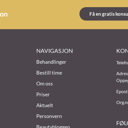
jon
Få en gratis kons
NAVIGASJON
KON
Behandlinger
Telef
Bestill time
Adres
Oppe
Om oss
Epost
Priser
Org.n
Aktuelt
Personvern
FØL
Beautybloggen