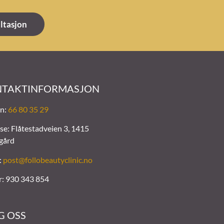
ultasjon
TAKTINFORMASJON
on:
66 80 35 29
se: Flåtestadveien 3, 1415
gård
:
post@follobeautyclinic.no
r: 930 343 854
G OSS